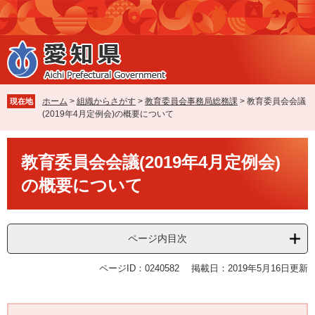
ペ
メ
ー
ニ
ジ
ュ
の
ー
先
を
頭
飛
で
ば
ホーム
>
組織からさがす
>
教育委員会事務局総務課
>
教育委員会会議
現在地
す
し
(2019年4月定例会)の概要について
。
て
本
本
文
教育委員会会議(2019年4月定例会)
文
へ
の概要について
ページ内目次
ページID：0240582
掲載日：2019年5月16日更新