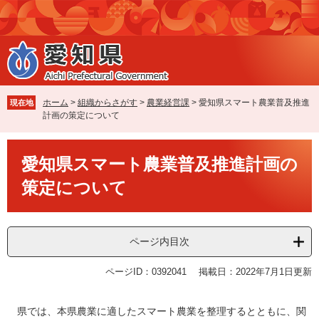
ペ
メ
ー
ニ
ジ
ュ
の
ー
先
を
頭
飛
で
ば
ホーム
>
組織からさがす
>
農業経営課
>
愛知県スマート農業普及推進
現在地
す
し
計画の策定について
。
て
本
本
文
愛知県スマート農業普及推進計画の
文
へ
策定について
ページ内目次
ページID：0392041
掲載日：2022年7月1日更新
県では、本県農業に適したスマート農業を整理するとともに、関