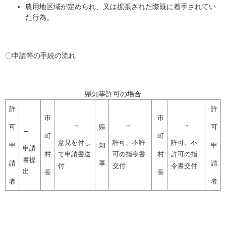
農用地区域が定められ、又は拡張された際既に着手されてい
た行為。
〇申請等の手続の流れ
県知事許可の場合
許
許
市
市
→
→
→
可
県
可
→
町
町
意見を付し
許可、不許
許可、不
申
知
申
申請
村
て申請書送
可の指令書
村
許可の指
書提
請
事
請
付
交付
令書交付
出
長
長
者
者