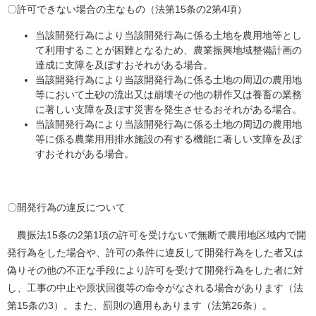
〇許可できない場合の主なもの（法第15条の2第4項）
当該開発行為により当該開発行為に係る土地を農用地等とし
て利用することが困難となるため、農業振興地域整備計画の
達成に支障を及ぼすおそれがある場合。
当該開発行為により当該開発行為に係る土地の周辺の農用地
等において土砂の流出又は崩壊その他の耕作又は養畜の業務
に著しい支障を及ぼす災害を発生させるおそれがある場合。
当該開発行為により当該開発行為に係る土地の周辺の農用地
等に係る農業用用排水施設の有する機能に著しい支障を及ぼ
すおそれがある場合。
〇開発行為の違反について
農振法15条の2第1項の許可を受けないで無断で農用地区域内で開
発行為をした場合や、許可の条件に違反して開発行為をした者又は
偽りその他の不正な手段により許可を受けて開発行為をした者に対
し、工事の中止や原状回復等の命令がなされる場合があります（法
第15条の3）。また、罰則の適用もあります（法第26条）。