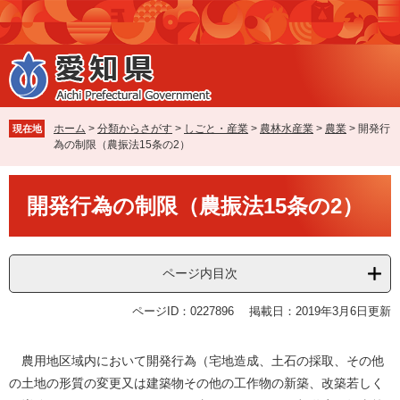
ペ
メ
ー
ニ
ジ
ュ
の
ー
先
を
頭
飛
で
ば
ホーム
>
分類からさがす
>
しごと・産業
>
農林水産業
>
農業
>
開発行
現在地
す
し
為の制限（農振法15条の2）
。
て
本
本
文
開発行為の制限（農振法15条の2）
文
へ
ページ内目次
ページID：0227896
掲載日：2019年3月6日更新
農用地区域内において開発行為（宅地造成、土石の採取、その他
の土地の形質の変更又は建築物その他の工作物の新築、改築若しく