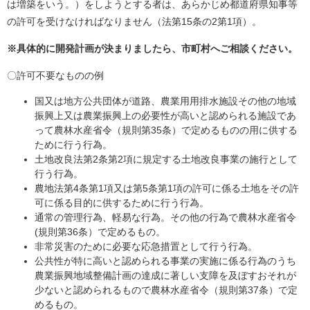
は増築をいう。）をしようとする者は、あらかじめ都道府県知事等
の許可を受けなければなりません（法第15条の2第1項）。
※具体的に開発計画が決まりましたら、市町村へご相談ください。
〇許可不要なものの例
国又は地方公共団体が道路、農業用用排水施設その他の地域
振興上又は農業振興上の必要性が高いと認められる施設であ
って農林水産省令（規則第35条）で定めるものの用に供する
ために行う行為。
土地改良法第2条第2項に規定する土地改良事業の施行として
行う行為。
農地法第4条第1項又は第5条第1項の許可に係る土地をその許
可に係る目的に供するために行う行為。
通常の管理行為、軽易な行為。その他の行為で農林水産省令
(規則第36条）で定めるもの。
非常災害のために必要な応急措置として行う行為。
公共性が特に高いと認められる事業の実施に係る行為のうち
農業振興地域整備計画の達成に著しい支障を及ぼすおそれが
少ないと認められるもので農林水産省令（規則第37条）で定
めるもの。