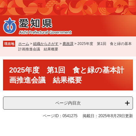
ペ
メ
ー
ニ
ジ
ュ
の
ー
先
を
頭
飛
で
ば
ホーム
>
組織からさがす
>
農政課
>
2025年度 第1回 食と緑の基本
現在地
す
し
計画推進会議 結果概要
。
て
本
本
文
2025年度 第1回 食と緑の基本計
文
へ
画推進会議 結果概要
ページ内目次
ページID：0541275
掲載日：2025年8月29日更新