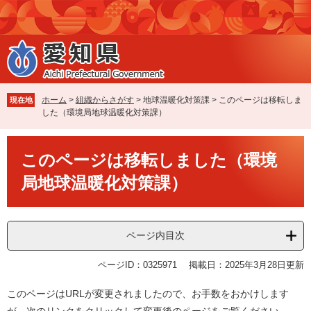
ペ
メ
ー
ニ
ジ
ュ
の
ー
先
を
頭
飛
で
ば
ホーム
>
組織からさがす
>
地球温暖化対策課
>
このページは移転しま
現在地
す
し
した（環境局地球温暖化対策課）
。
て
本
本
文
このページは移転しました（環境
文
へ
局地球温暖化対策課）
ページ内目次
ページID：0325971
掲載日：2025年3月28日更新
このページはURLが変更されましたので、お手数をおかけします