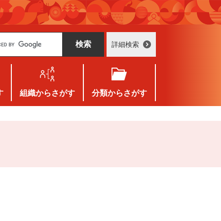
詳細検索
す
組織
からさがす
分類
からさがす