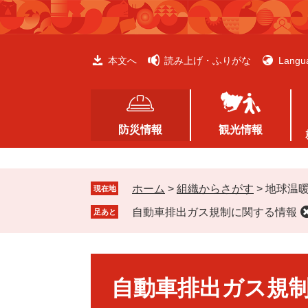
ペ
メ
ー
ニ
ジ
ュ
の
ー
本文へ
読み上げ・ふりがな
Langu
先
を
頭
飛
で
ば
す
し
防災情報
観光情報
。
て
本
文
ホーム
>
組織からさがす
>
地球温
へ
現在地
自動車排出ガス規制に関する情報
足あと
本
文
自動車排出ガス規