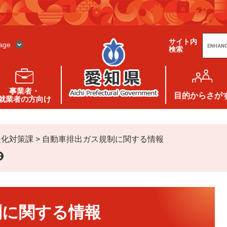
G
サイト内
o
age
検索
o
g
l
e
カ
ス
事業者・
タ
目的
からさが
就業者の方向け
ム
検
索
暖化対策課
>
自動車排出ガス規制に関する情報
制に関する情報