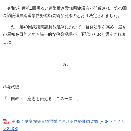
令和3年度第1回明るい選挙推進愛知県協議会が開催され、第49回
衆議院議員総選挙啓発運動要綱が別添のとおり決定されました。
また、第49回衆議院議員総選挙において、啓発効果を高め、選挙
の周知を目的とする統一的な啓発標語が、下記のとおり選定されま
した。
記
啓発標語
「 国政へ 意思を伝える この一票 」
第49回衆議院議員総選挙における啓発運動要綱 [PDFファイル
／89KB]