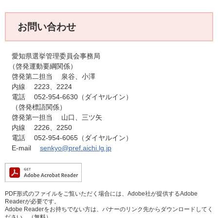
お問い合わせ
愛知県選挙管理委員会事務局
（啓発運動要綱関係）
啓発第二担当 泉谷、小澤
内線 2223、2224
電話 052-954-6630（ダイヤルイン）
（啓発標語関係）
啓発第一担当 山口、三ツ矢
内線 2226、2250
電話 052-954-6065（ダイヤルイン）
E-mail
senkyo@pref.aichi.lg.jp
PDF形式のファイルをご覧いただく場合には、Adobe社が提供するAdobe
Readerが必要です。
Adobe Readerをお持ちでない方は、バナーのリンク先からダウンロードしてく
ださい。（無料）