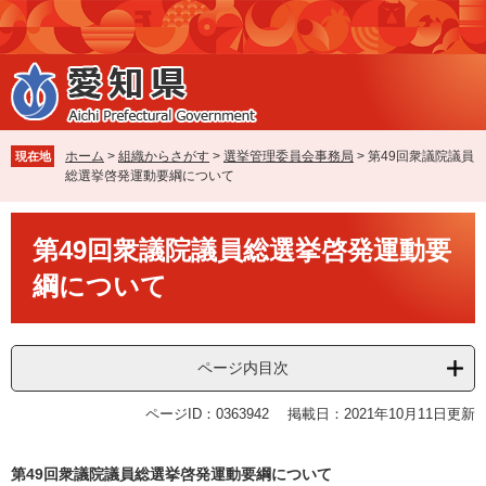
ペ
メ
ー
ニ
ジ
ュ
の
ー
先
を
頭
飛
で
ば
ホーム
>
組織からさがす
>
選挙管理委員会事務局
>
第49回衆議院議員
現在地
す
し
総選挙啓発運動要綱について
。
て
本
本
文
第49回衆議院議員総選挙啓発運動要
文
へ
綱について
ページ内目次
ページID：0363942
掲載日：2021年10月11日更新
第49回衆議院議員総選挙啓発運動要綱について