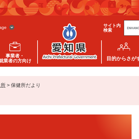
G
サイト内
o
age
検索
o
g
l
e
カ
ス
事業者・
タ
目的
からさが
就業者の方向け
ム
検
索
健所
>
保健所だより