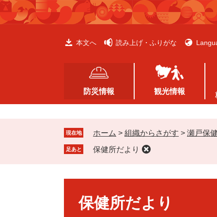
ペ
メ
ー
ニ
ジ
ュ
の
ー
本文へ
読み上げ・ふりがな
Langu
先
を
頭
飛
で
ば
す
し
防災情報
観光情報
。
て
本
文
ホーム
>
組織からさがす
>
瀬戸保
へ
現在地
保健所だより
足あと
本
文
保健所だより