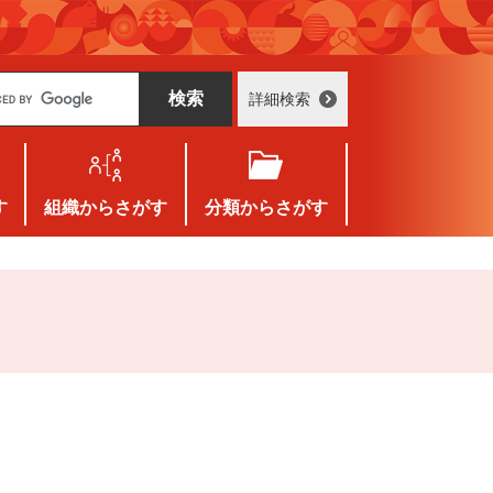
詳細検索
す
組織
からさがす
分類
からさがす