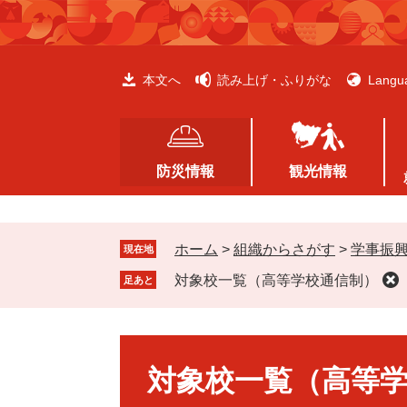
ペ
メ
ー
ニ
ジ
ュ
の
ー
本文へ
読み上げ・ふりがな
Langu
先
を
頭
飛
で
ば
す
し
防災情報
観光情報
。
て
本
文
ホーム
>
組織からさがす
>
学事振
へ
現在地
対象校一覧（高等学校通信制）
足あと
本
文
対象校一覧（高等