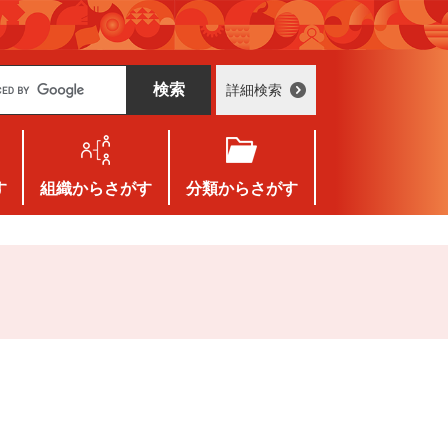
詳細検索
す
組織
からさがす
分類
からさがす