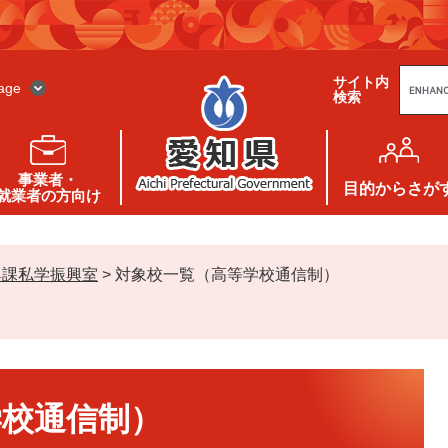
G
サイト内
o
age
検索
o
g
l
e
カ
ス
事業者・
タ
目的
からさが
就業者の方向け
ム
検
索
興課私学振興室
>
対象校一覧（高等学校通信制）
学校通信制）