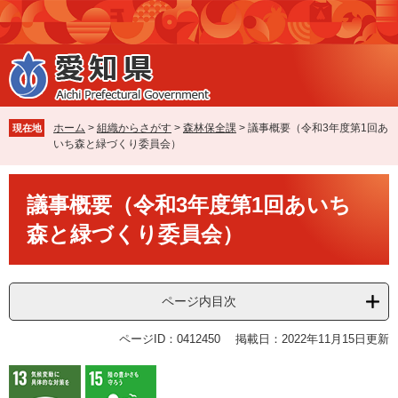
ペ
メ
ー
ニ
ジ
ュ
の
ー
先
を
頭
飛
で
ば
ホーム
>
組織からさがす
>
森林保全課
>
議事概要（令和3年度第1回あ
現在地
す
し
いち森と緑づくり委員会）
。
て
本
本
文
議事概要（令和3年度第1回あいち
文
へ
森と緑づくり委員会）
ページ内目次
ページID：0412450
掲載日：2022年11月15日更新