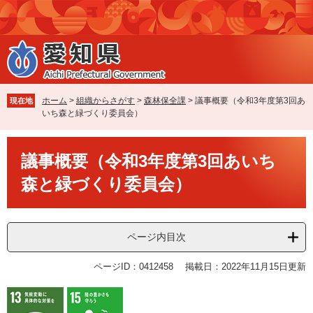
ペ
メ
ー
ニ
ジ
ュ
の
ー
先
を
頭
飛
で
ば
ホーム
>
組織からさがす
>
森林保全課
>
議事概要（令和3年度第3回あ
現在地
す
し
いち森と緑づくり委員会）
。
て
本
本
文
議事概要（令和3年度第3回あいち
文
へ
森と緑づくり委員会）
ページ内目次
ページID：0412458
掲載日：2022年11月15日更新