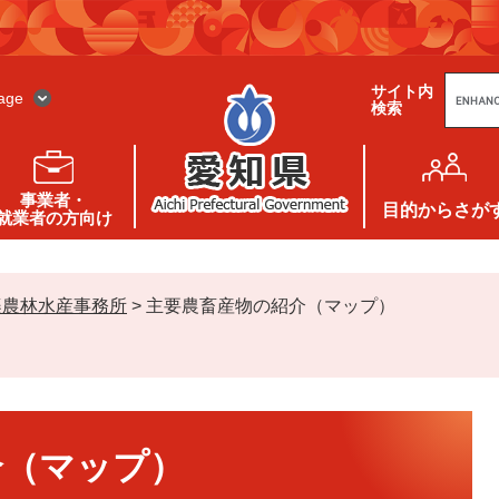
G
サイト内
o
age
検索
o
g
l
e
カ
ス
事業者・
タ
目的
からさが
就業者の方向け
ム
検
索
楽農林水産事務所
>
主要農畜産物の紹介（マップ）
介（マップ）