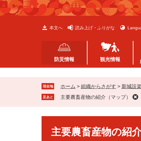
ペ
メ
ー
ニ
ジ
ュ
の
ー
本文へ
読み上げ・ふりがな
Langu
先
を
頭
飛
で
ば
す
し
防災情報
観光情報
。
て
本
文
ホーム
>
組織からさがす
>
新城設
へ
現在地
主要農畜産物の紹介（マップ）
足あと
本
文
主要農畜産物の紹