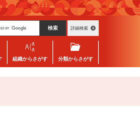
詳細検索
す
組織
からさがす
分類
からさがす