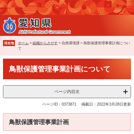
ペ
メ
ー
ニ
ジ
ュ
の
ー
先
を
頭
飛
で
ば
ホーム
>
組織からさがす
>
自然環境課
>
鳥獣保護管理事業計画につい
現在地
す
し
て
。
て
本
本
文
鳥獣保護管理事業計画について
文
へ
ページ内目次
ページID：0373871
掲載日：2022年3月28日更新
鳥獣保護管理事業計画