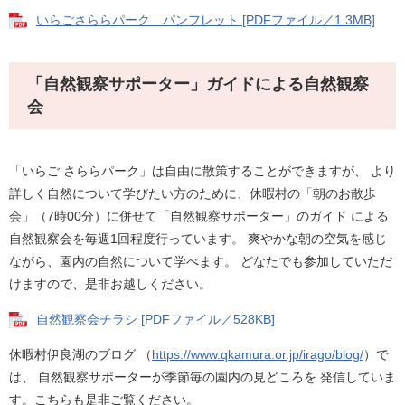
いらごさららパーク パンフレット [PDFファイル／1.3MB]
「自然観察サポーター」ガイドによる自然観察
会
「いらご さららパーク」は自由に散策することができますが、 より
詳しく自然について学びたい方のために、休暇村の「朝のお散歩
会」（7時00分）に併せて「自然観察サポーター」のガイド による
自然観察会を毎週1回程度行っています。 爽やかな朝の空気を感じ
ながら、園内の自然について学べます。 どなたでも参加していただ
けますので、是非お越しください。
自然観察会チラシ [PDFファイル／528KB]
休暇村伊良湖のブログ （
https://www.qkamura.or.jp/irago/blog/
）で
は、 自然観察サポーターが季節毎の園内の見どころを 発信していま
す。こちらも是非ご覧ください。