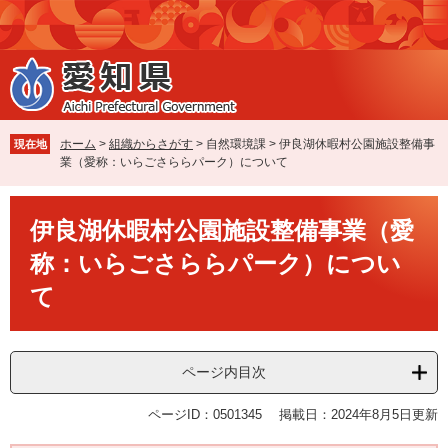
ペ
メ
ー
ニ
ジ
ュ
の
ー
先
を
頭
飛
で
ば
ホーム
>
組織からさがす
>
自然環境課
>
伊良湖休暇村公園施設整備事
現在地
す
し
業（愛称：いらごさららパーク）について
。
て
本
本
文
伊良湖休暇村公園施設整備事業（愛
文
へ
称：いらごさららパーク）につい
て
ページ内目次
ページID：0501345
掲載日：2024年8月5日更新