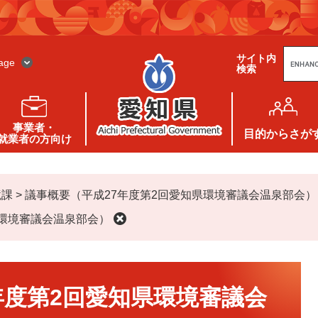
G
サイト内
o
age
検索
o
g
l
e
カ
ス
事業者・
タ
目的
からさが
就業者の方向け
ム
検
索
境課
>
議事概要（平成27年度第2回愛知県環境審議会温泉部会）
県環境審議会温泉部会）
年度第2回愛知県環境審議会