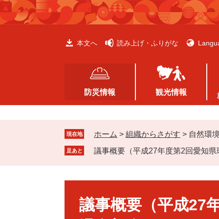
ペ
メ
ー
ニ
ジ
ュ
の
ー
本文へ
読み上げ・ふりがな
Langu
先
を
頭
飛
で
ば
す
し
防災情報
観光情報
。
て
本
文
ホーム
>
組織からさがす
>
自然環
へ
現在地
議事概要（平成27年度第2回愛知
足あと
本
文
議事概要（平成27