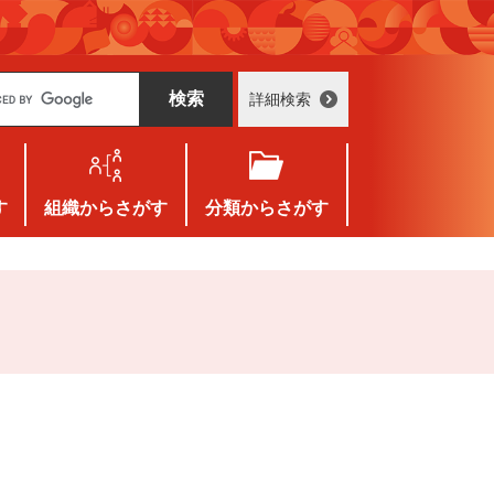
詳細検索
す
組織
からさがす
分類
からさがす