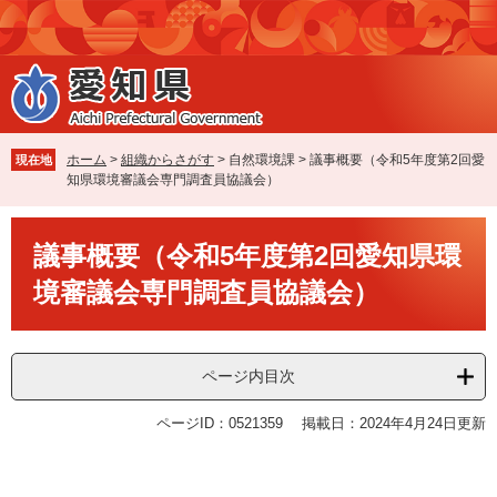
ペ
メ
ー
ニ
ジ
ュ
の
ー
先
を
頭
飛
で
ば
ホーム
>
組織からさがす
>
自然環境課
>
議事概要（令和5年度第2回愛
現在地
す
し
知県環境審議会専門調査員協議会）
。
て
本
本
文
議事概要（令和5年度第2回愛知県環
文
へ
境審議会専門調査員協議会）
ページ内目次
ページID：0521359
掲載日：2024年4月24日更新