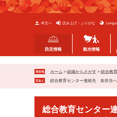
ペ
メ
ー
ニ
ジ
ュ
の
ー
本文へ
読み上げ・ふりがな
Langu
先
を
頭
飛
で
ば
す
し
防災情報
観光情報
。
て
本
文
ホーム
>
組織からさがす
>
総合教
へ
現在地
総合教育センター連絡先 各担当へ
足あと
本
文
総合教育センター