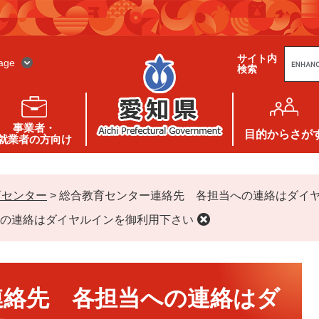
G
サイト内
o
age
検索
o
g
l
e
カ
ス
事業者・
タ
目的
からさが
就業者の方向け
ム
検
索
育センター
>
総合教育センター連絡先 各担当への連絡はダイ
の連絡はダイヤルインを御利用下さい
連絡先 各担当への連絡はダ