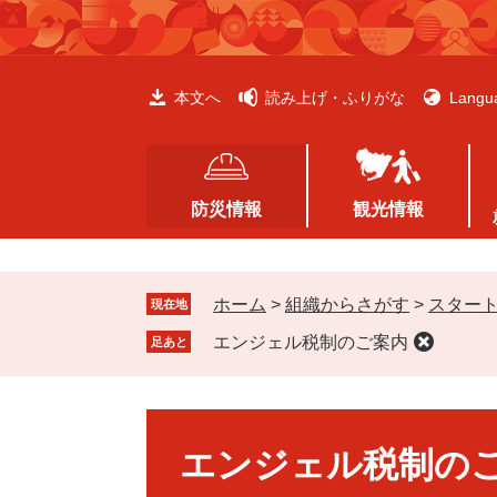
ペ
メ
ー
ニ
ジ
ュ
の
ー
本文へ
読み上げ・ふりがな
Langu
先
を
頭
飛
で
ば
す
し
防災情報
観光情報
。
て
本
文
ホーム
>
組織からさがす
>
スター
へ
現在地
エンジェル税制のご案内
足あと
本
文
エンジェル税制の