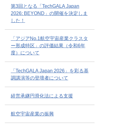
第3回となる「TechGALA Japan
2026: BEYOND」の開催を決定しま
した！
「アジアNo.1航空宇宙産業クラスタ
ー形成特区」の評価結果（令和6年
度）について
「TechGALA Japan 2026」を彩る基
調講演等の登壇者について
経営承継円滑化法による支援
航空宇宙産業の振興