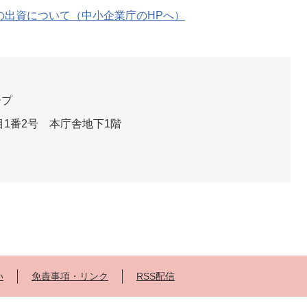
での出資について（中小企業庁のHPへ）
ープ
1番2号 本庁舎地下1階
い
免責事項・リンク
RSS配信