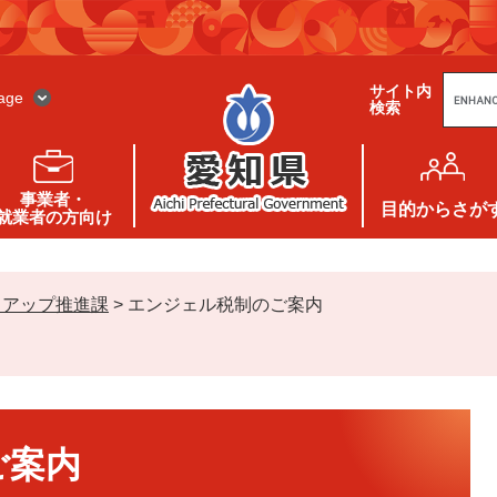
G
サイト内
o
age
検索
o
g
l
e
カ
ス
事業者・
タ
目的
からさが
就業者の方向け
ム
検
索
トアップ推進課
>
エンジェル税制のご案内
ご案内