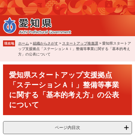
ペ
メ
ー
ニ
ジ
ュ
の
ー
先
を
頭
飛
で
ば
ホーム
>
組織からさがす
>
スタートアップ推進課
>
愛知県スタートア
現在地
す
し
ップ支援拠点「ステーションＡｉ」整備等事業に関する「基本的考え
。
て
方」の公表について
本
文
本
へ
愛知県スタートアップ支援拠点
文
「ステーションＡｉ」整備等事業
に関する「基本的考え方」の公表
について
ページ内目次