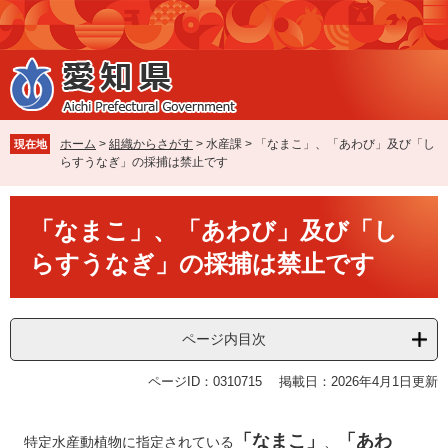
ペ
メ
ー
ニ
ジ
ュ
の
ー
先
を
頭
飛
で
ば
ホーム
>
組織からさがす
>
水産課
>
「なまこ」、「あわび」及び「し
現在地
す
し
らすうなぎ」の採捕は禁止です
。
て
本
本
文
「なまこ」、「あわび」及び「し
文
へ
らすうなぎ」の採捕は禁止です
ページ内目次
ページID：0310715
掲載日：2026年4月1日更新
「なまこ」
「あわ
特定水産動植物に指定されている
、