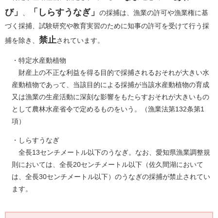
び」
「しらすうなぎ」
、
の採捕は、漁業の許可や漁業権に基
づく採捕、試験研究や教育実習のために知事の許可を受けて行う採
禁止
捕を除き、
されています。
・特定水産動植物
財産上の不正な利益を得る目的で採捕されるおそれが大きい水
産動植物であって、当該目的による採捕が当該水産動植物の育成
又は漁業の生産活動に深刻な影響をもたらすおそれが大きいもの
として農林水産省令で定めるものをいう。（漁業法第132条第1
項）
・しらすうなぎ
全長13センチメートル以下のうなぎ。なお、愛知県漁業調整規
則においては、全長20センチメートル以下（佐久間湖において
は、全長30センチメートル以下）のうなぎの採捕が禁止されてい
ます。