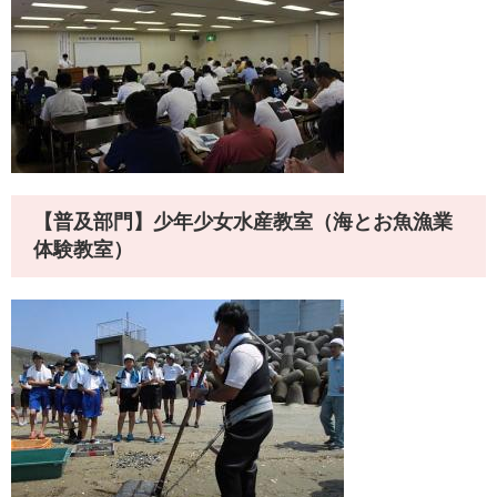
【普及部門】少年少女水産教室（海とお魚漁業
体験教室）