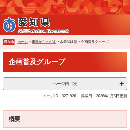
ペ
メ
ー
ニ
ジ
ュ
の
ー
先
を
頭
飛
で
ば
ホーム
>
組織からさがす
>
水産試験場
>
企画普及グループ
現在地
す
し
。
て
本
本
企画普及グループ
文
文
へ
ページ内目次
ページID：0271926
掲載日：2026年1月6日更新
概要