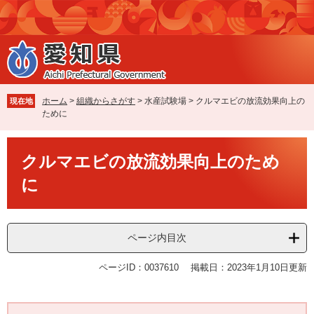
ペ
メ
ー
ニ
ジ
ュ
の
ー
先
を
頭
飛
で
ば
ホーム
>
組織からさがす
>
水産試験場
>
クルマエビの放流効果向上の
現在地
す
し
ために
。
て
本
本
文
クルマエビの放流効果向上のため
文
へ
に
ページ内目次
ページID：0037610
掲載日：2023年1月10日更新