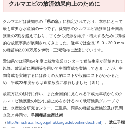
クルマエビの放流効果向上のために
クルマエビは愛知県の「
県の魚
」に指定されており、本県にとって
最も重要な水産物の一つです。愛知県のクルマエビ漁獲量は全国漁
獲量の2割を超えており、古くから資源を維持・増大するために積極
的な放流事業が展開されてきました。近年では全長15 .0～20.0 mm
の種苗約2,000万尾を伊勢・三河湾内に放流しています。
愛知県では昭和54年度に栽培漁業センターで種苗生産が開始されて
以降、放流前に囲網等を用いて中間育成を実施してきましたが、中
間育成を実施するには多くの人的コストや設備コストがかかるた
め、平成23年度からは直接放流に移行しました（図1）。
放流方法の移行に伴い、また全国的に見られる平成元年頃からのク
ルマエビ漁獲量の減少に歯止めをかけるべく栽培漁業グループで
は、水産総合研究センター、三重県、両県の種苗生産施設及び民間
企業と共同で、
早期種苗生産技術
（
http://nria.fra.affrc.go.jp/hakko/guidebook/index.html
）、
遺伝子標