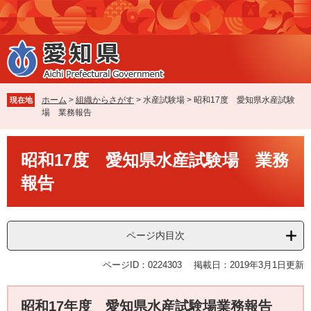
ペ
メ
ー
ニ
ジ
ュ
の
ー
先
を
頭
飛
で
ば
ホーム
>
組織からさがす
>
水産試験場
>
昭和17度 愛知県水産試験
現在地
す
し
場 業務報告
。
て
本
本
文
昭和17度 愛知県水産試験場 業務
文
へ
報告
ページ内目次
ページID：0224303
掲載日：2019年3月1日更新
昭和17年度 愛知県水産試験場業務報告