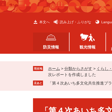
ペ
メ
ー
ニ
ジ
ュ
の
ー
本文へ
読み上げ・ふりがな
Langu
先
を
頭
飛
で
ば
す
し
防災情報
観光情報
。
て
本
文
ホーム
>
分類からさがす
>
くらし
へ
現在地
次レポートを作成しました
「第４次あいち多文化共生推進プラ
足あと
本
文
「第４次あいち多文