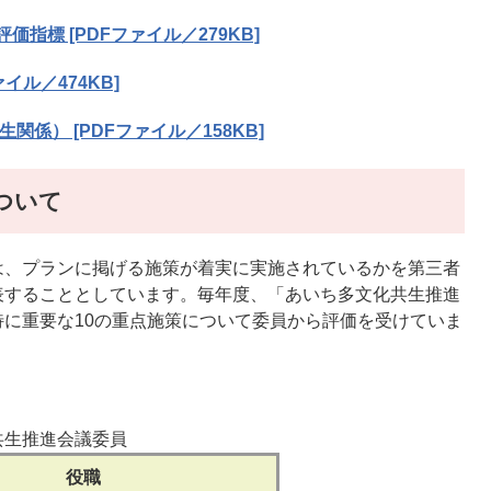
指標 [PDFファイル／279KB]
イル／474KB]
関係） [PDFファイル／158KB]
ついて
は、プランに掲げる施策が着実に実施されているかを第三者
表することとしています。毎年度、「あいち多文化共生推進
に重要な10の重点施策について委員から評価を受けていま
共生推進会議委員
役職