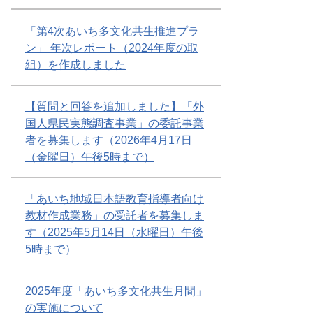
「第4次あいち多文化共生推進プラ
ン」 年次レポート（2024年度の取
組）を作成しました
【質問と回答を追加しました】「外
国人県民実態調査事業」の委託事業
者を募集します（2026年4月17日
（金曜日）午後5時まで）
「あいち地域日本語教育指導者向け
教材作成業務」の受託者を募集しま
す（2025年5月14日（水曜日）午後
5時まで）
2025年度「あいち多文化共生月間」
の実施について