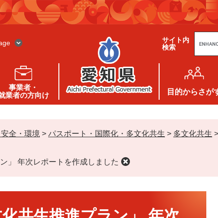
G
サイト内
o
age
検索
o
g
l
e
カ
ス
事業者・
タ
目的
からさが
就業者の方向け
ム
検
索
・安全・環境
>
パスポート・国際化・多文化共生
>
多文化共生
ン」 年次レポートを作成しました
化共生推進プラン」 年次