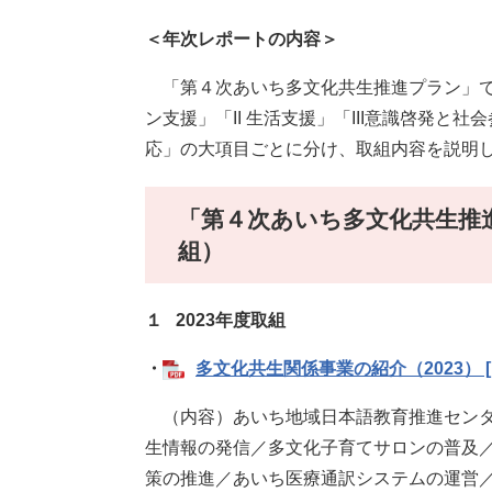
＜年次レポートの内容＞
「第４次あいち多文化共生推進プラン」で掲
ン支援」「II 生活支援」「III意識啓発と
応」の大項目ごとに分け、取組内容を説明
「第４次あいち多文化共生推進
組）
１
2023年度取組
・
多文化共生関係事業の紹介（2023） [P
（内容）あいち地域日本語教育推進センタ
生情報の発信／多文化子育てサロンの普及
策の推進／あいち医療通訳システムの運営