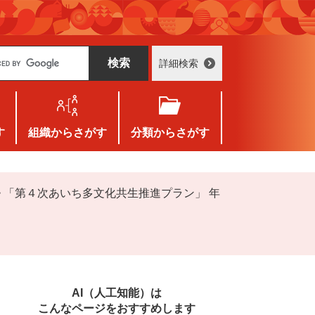
詳細検索
す
組織
からさがす
分類
からさがす
>
「第４次あいち多文化共生推進プラン」 年
AI（人工知能）は
こんなページをおすすめします