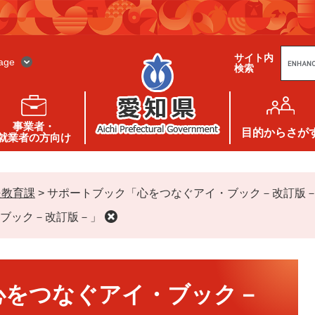
G
サイト内
o
age
検索
o
g
l
e
カ
ス
事業者・
タ
目的
からさが
就業者の方向け
ム
検
索
援教育課
>
サポートブック「心をつなぐアイ・ブック－改訂版
ブック－改訂版－」
心をつなぐアイ・ブック－