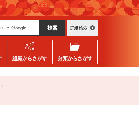
詳細検索
す
組織
からさがす
分類
からさがす
－」