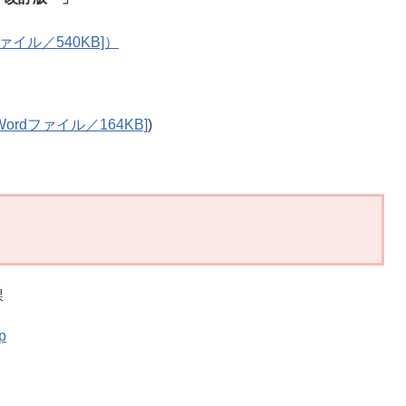
ァイル／540KB]）
ordファイル／164KB]
)
課
p