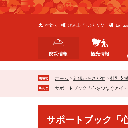
ペ
メ
ー
ニ
ジ
ュ
の
ー
本文へ
読み上げ・ふりがな
Langu
先
を
頭
飛
で
ば
す
し
防災情報
観光情報
。
て
本
文
ホーム
>
組織からさがす
>
特別支
へ
現在地
サポートブック「心をつなぐアイ・
足あと
本
文
サポートブック「