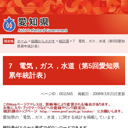
ペ
メ
ー
ニ
ジ
ュ
の
ー
先
を
頭
飛
で
ば
ホーム
>
組織からさがす
>
統計課
>
7 電気，ガス，水道（第5回愛知
現在地
す
し
県累年統計表）
。
て
本
本
文
7 電気，ガス，水道（第5回愛知県
文
へ
累年統計表）
ページID：0011565
掲載日：2008年3月21日更新
愛知県の「電気，ガス，水道」に関する統計を掲載しています。
統計表がエクセル形式でダウンロードできます。