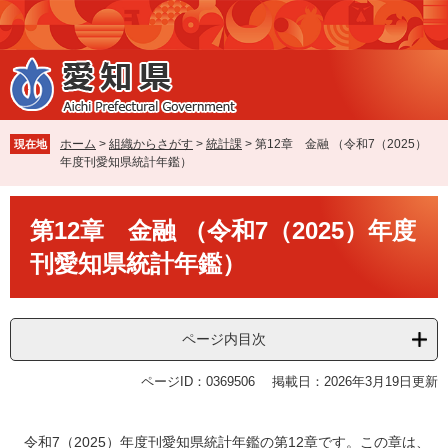
ペ
メ
ー
ニ
ジ
ュ
の
ー
先
を
頭
飛
で
ば
ホーム
>
組織からさがす
>
統計課
>
第12章 金融 （令和7（2025）
現在地
す
し
年度刊愛知県統計年鑑）
。
て
本
本
文
第12章 金融 （令和7（2025）年度
文
へ
刊愛知県統計年鑑）
ページ内目次
ページID：0369506
掲載日：2026年3月19日更新
令和7（2025）年度刊愛知県統計年鑑の第12章です。この章は、