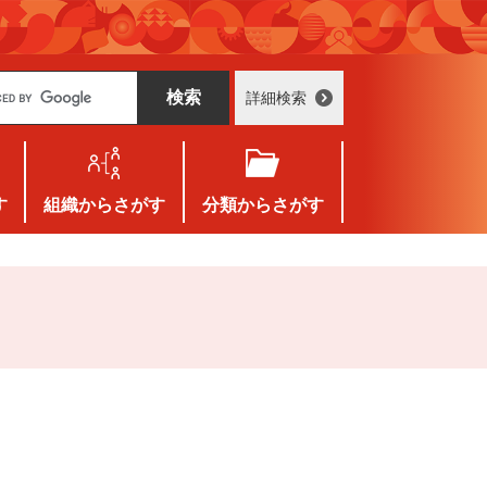
詳細検索
す
組織
からさがす
分類
からさがす