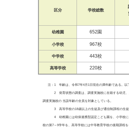
区分
学校総数
652園
幼稚園
967校
小学校
443校
中学校
220校
高等学校
注：1 年齢は、令和7年4月1日現在の満年齢である。以
2 発育状態の調査は、調査実施校に在籍する幼児、児
調査実施校の 当該年齢の全員を対象としている。
3 高等学校の18歳以上の生徒及び通信制課程の生
4 幼稚園には幼保連携型認定こども園を、小学校には義
校の第7～9学年を、高等学校には中等教育学