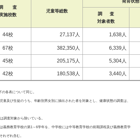
発育状態
調 査
児童等総数
調 査
実施校数
対象者数
44校
27,137人
1,638人
67校
382,350人
6,339人
45校
205,175人
5,304人
42校
180,538人
3,440人
下の各表について同じ。
童及び生徒のうち、年齢別男女別に抽出された者を対象とし、健康状態の調査は、
徒は調査対象から除いている。
務教育学校の第1～6学年を、中学校には中等教育学校の前期課程及び義務教育学
校の後期課程をそれぞれ含む。