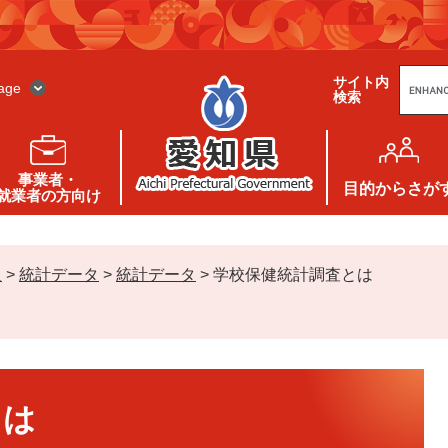
G
サイト内
o
age
検索
o
g
l
e
カ
ス
事業者・
タ
目的
からさが
就業者の方向け
ム
検
索
報
>
統計データ
>
統計データ
>
学校保健統計調査とは
とは