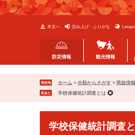
ペ
メ
ー
ニ
ジ
ュ
の
ー
本文へ
読み上げ・ふりがな
Langu
先
を
頭
飛
で
ば
す
し
防災情報
観光情報
。
て
本
文
ホーム
>
分類からさがす
>
県政情
へ
現在地
学校保健統計調査とは
足あと
本
文
学校保健統計調査