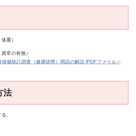
、体重）
・異常の有無）
保健統計調査（健康状態）用語の解説 [PDFファイル／
方法
する。