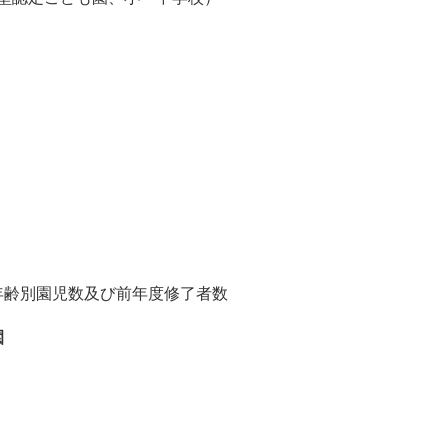
別園児数及び前年度修了者数
園