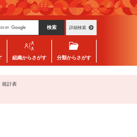
詳細検索
す
組織
からさがす
分類
からさがす
 統計表