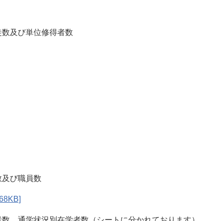
及び単位修得者数
及び職員数
8KB]
、通学状況別在学者数（シートに分かれております）