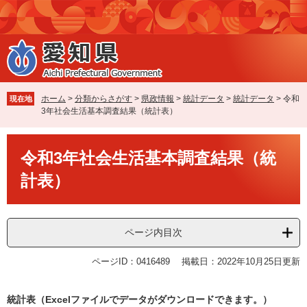
ペ
メ
ー
ニ
ジ
ュ
の
ー
先
を
頭
飛
で
ば
ホーム
>
分類からさがす
>
県政情報
>
統計データ
>
統計データ
>
令和
現在地
す
し
3年社会生活基本調査結果（統計表）
。
て
本
本
文
令和3年社会生活基本調査結果（統
文
へ
計表）
ページ内目次
ページID：0416489
掲載日：2022年10月25日更新
統計表（Excelファイルでデータがダウンロードできます。）