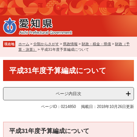
ペ
メ
ー
ニ
ジ
ュ
の
ー
先
を
頭
飛
で
ば
ホーム
>
分類からさがす
>
県政情報
>
財政・税金・県債
>
財政（予
現在地
す
し
算・決算）
>
平成31年度予算編成について
。
て
本
本
文
平成31年度予算編成について
文
へ
ページ内目次
ページID：0214850
掲載日：2018年10月26日更新
平成31年度予算編成について