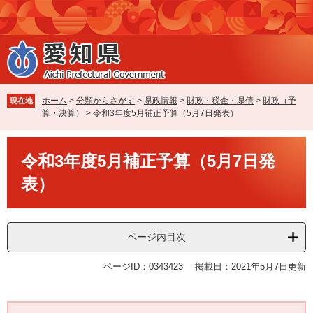
ペ
メ
ー
ニ
ジ
ュ
の
ー
先
を
頭
飛
で
ば
ホーム
>
分類からさがす
>
県政情報
>
財政・税金・県債
>
財政（予
現在地
す
し
算・決算）
>
令和3年度5月補正予算（5月7日発表）
。
て
本
本
文
令和3年度5月補正予算（5月7日発
文
へ
表）
ページ内目次
ページID：0343423
掲載日：2021年5月7日更新