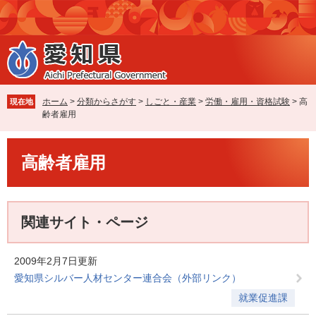
ペ
メ
ー
ニ
ジ
ュ
の
ー
先
を
頭
飛
で
ば
ホーム
>
分類からさがす
>
しごと・産業
>
労働・雇用・資格試験
>
高
現在地
す
し
齢者雇用
。
て
本
本
文
高齢者雇用
文
へ
関連サイト・ページ
2009年2月7日更新
愛知県シルバー人材センター連合会（外部リンク）
就業促進課