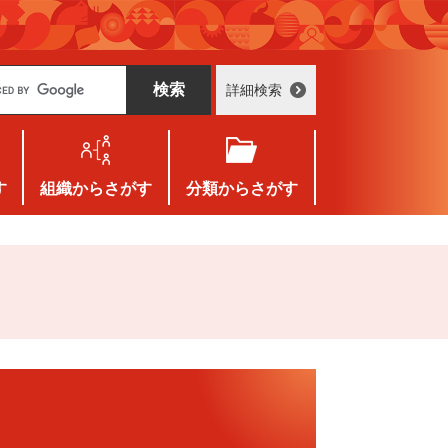
詳細検索
す
組織
からさがす
分類
からさがす