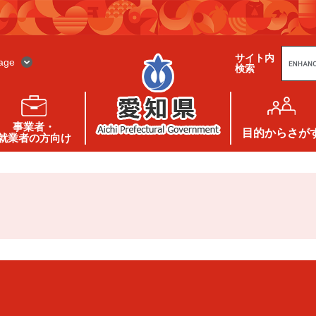
G
サイト内
o
age
検索
o
g
l
e
カ
ス
事業者・
タ
目的
からさが
就業者の方向け
ム
検
索