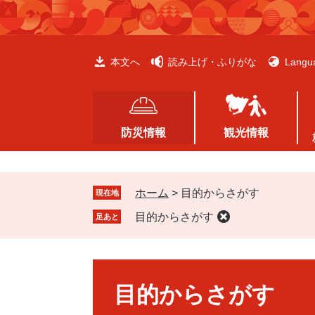
ペ
メ
ー
ニ
ジ
ュ
の
ー
本文へ
読み上げ・ふりがな
Langu
先
を
頭
飛
で
ば
す
し
防災情報
観光情報
。
て
本
文
ホーム
>
目的からさがす
へ
現在地
目的からさがす
足あと
本
文
目的からさがす