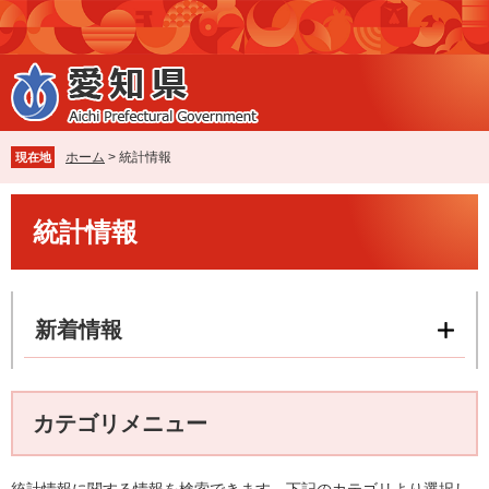
ペ
メ
ー
ニ
ジ
ュ
の
ー
先
を
頭
飛
で
ば
ホーム
>
統計情報
現在地
す
し
。
て
本
本
統計情報
文
文
へ
新着情報
カテゴリメニュー