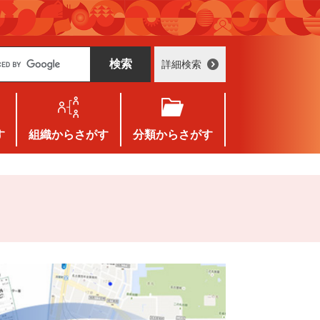
詳細検索
す
組織
からさがす
分類
からさがす