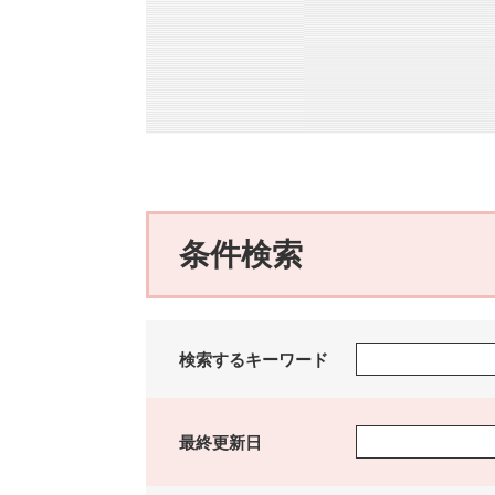
本
文
条件検索
検
検索するキーワード
索
す
る
最終更新日
キ
ー