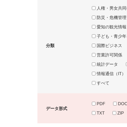
ワ
人権・男女共同
ー
防災・危機管理
ド
を
愛知の観光情報
入
子ども・青少年
力
分類
国際ビジネス
営業許可関係
統計データ
情報通信（IT）
すべて
PDF
DO
データ形式
TXT
ZIP