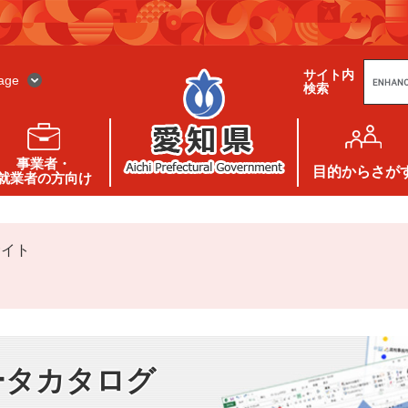
G
サイト内
o
age
検索
o
g
l
e
カ
ス
事業者・
タ
目的
からさが
就業者の方向け
ム
検
索
サイト
ータカタログ