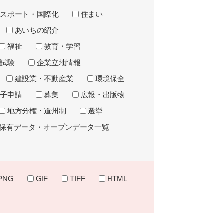
スポート・国際化
住まい
あいちの紹介
福祉
教育・学習
試験
企業立地情報
建設業・不動産業
環境保全
子申請
募集
広報・出版物
地方分権・道州制
選挙
保有データ・オープンデータ一覧
PNG
GIF
TIFF
HTML