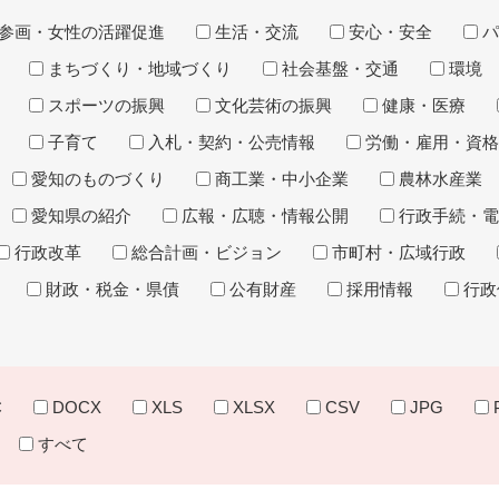
参画・女性の活躍促進
生活・交流
安心・安全
パ
まちづくり・地域づくり
社会基盤・交通
環境
スポーツの振興
文化芸術の振興
健康・医療
子育て
入札・契約・公売情報
労働・雇用・資格
愛知のものづくり
商工業・中小企業
農林水産業
愛知県の紹介
広報・広聴・情報公開
行政手続・電
行政改革
総合計画・ビジョン
市町村・広域行政
財政・税金・県債
公有財産
採用情報
行政
C
DOCX
XLS
XLSX
CSV
JPG
すべて