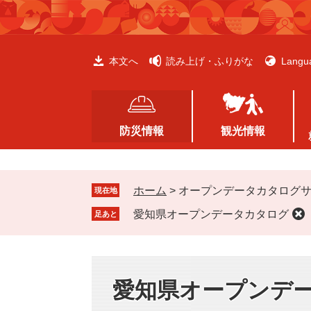
ペ
メ
ー
ニ
ジ
ュ
の
ー
本文へ
読み上げ・ふりがな
Langu
先
を
頭
飛
で
ば
す
し
防災情報
観光情報
。
て
本
文
ホーム
>
オープンデータカタログ
へ
現在地
愛知県オープンデータカタログ
足あと
愛知県オープンデ