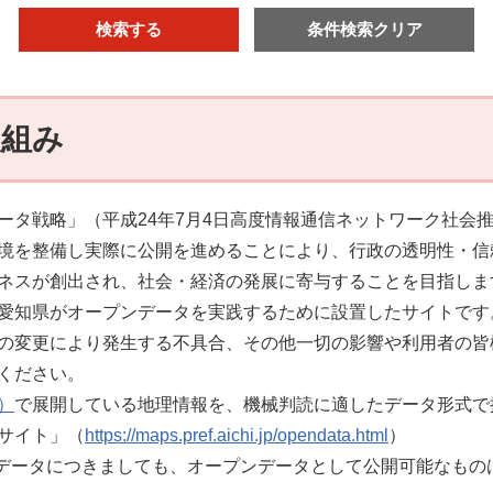
取組み
ータ戦略」（平成24年7月4日高度情報通信ネットワーク社会
境を整備し実際に公開を進めることにより、行政の透明性・信
ネスが創出され、社会・経済の発展に寄与することを目指しま
愛知県がオープンデータを実践するために設置したサイトです
の変更により発生する不具合、その他一切の影響や利用者の皆
ください。
）
で展開している地理情報を、機械判読に適したデータ形式で
サイト」（
https://maps.pref.aichi.jp/opendata.html
）
外のデータにつきましても、オープンデータとして公開可能なも