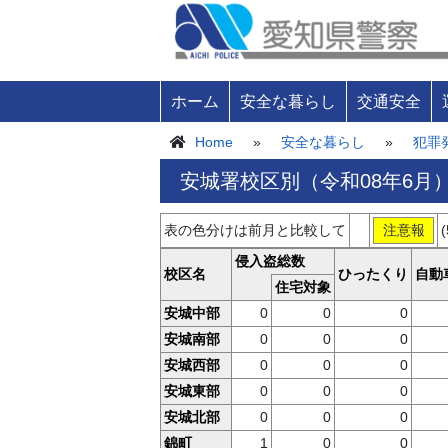
ホーム
安全な暮らし
交通安全
Home
»
安全な暮らし
»
犯罪
安城署校区別（令和08年6月
表の色分けは前月と比較して
注意報
侵入盗総数
校区名
ひったくり
自動
住宅対象
安城中部
0
0
0
安城南部
0
0
0
安城西部
0
0
0
安城東部
0
0
0
安城北部
0
0
0
錦町
1
0
0