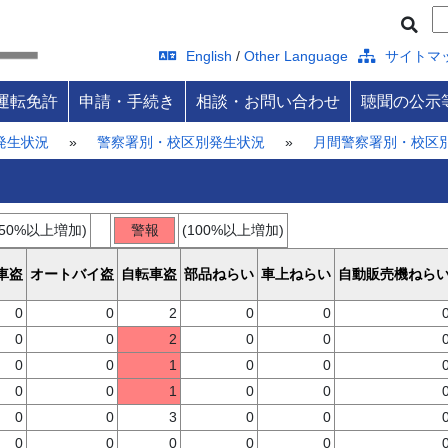
English
/
Other Language
サイトマ
運転免許
申請・手続き
相談・お問い合わせ
聴聞の公示
発生状況
»
警察署別・校区別発生状況
»
月間警察署別・校区
）
(50%以上増加)
警報
(100%以上増加)
車盗
オートバイ盗
自転車盗
部品ねらい
車上ねらい
自動販売機ねら
0
0
2
0
0
0
0
2
0
0
0
0
1
0
0
0
0
1
0
0
0
0
3
0
0
0
0
0
0
0