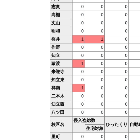
志貴
0
0
0
高棚
0
0
0
丈山
0
0
0
明和
0
0
0
桜井
1
1
0
作野
0
0
0
知立
0
0
0
猿渡
1
0
0
来迎寺
0
0
0
知立東
0
0
0
祥南
1
0
0
二本木
0
0
0
知立西
0
0
0
八ツ田
0
0
0
侵入盗総数
校区名
ひったくり
自動
住宅対象
里町
0
0
0