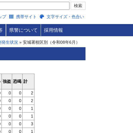
ップ
携帯サイト
文字サイズ・色合い
等
県警について
採用情報
別発生状況
» 安城署校区別（令和08年6月）
い
強盗
恐喝
計
0
0
0
2
0
0
0
2
0
0
0
1
0
0
0
1
0
0
0
3
0
0
0
1