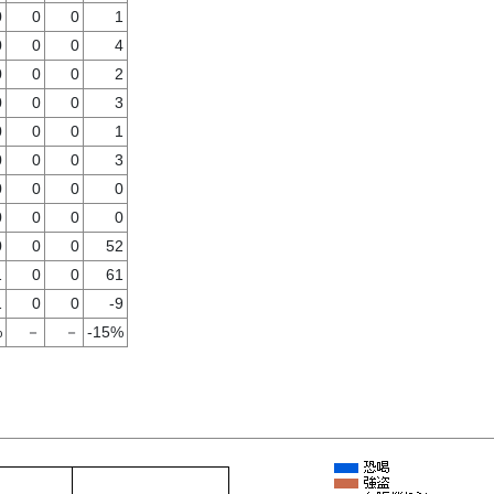
0
0
0
1
0
0
0
4
0
0
0
2
0
0
0
3
0
0
0
1
0
0
0
3
0
0
0
0
0
0
0
0
0
0
0
52
1
0
0
61
1
0
0
-9
%
－
－
-15%