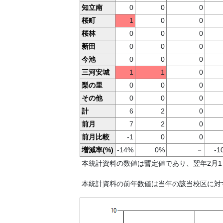
知立南
0
0
0
桜町
1
0
0
桜林
0
0
0
新田
0
0
0
今池
0
0
0
三河安城
1
1
0
梨の里
0
0
0
その他
0
0
0
計
6
2
0
前月
7
2
0
前月比較
-1
0
0
増減率(%)
-14%
0%
－
-1
本統計資料の数値は暫定値であり、翌年2月
本統計資料の前年数値は当年の該当校区に対