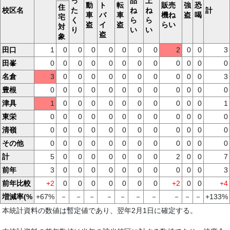
っ
品
上
動
ト
転
販売
強
恐
住
校区名
た
ね
ね
計
車
バ
車
機ね
盗
喝
宅
く
ら
ら
盗
イ
盗
らい
対
り
い
い
盗
象
田口
1
0
0
0
0
0
0
0
2
0
0
3
田峯
0
0
0
0
0
0
0
0
0
0
0
0
名倉
3
0
0
0
0
0
0
0
0
0
0
3
豊根
0
0
0
0
0
0
0
0
0
0
0
0
津具
1
0
0
0
0
0
0
0
0
0
0
1
東栄
0
0
0
0
0
0
0
0
0
0
0
0
清嶺
0
0
0
0
0
0
0
0
0
0
0
0
その他
0
0
0
0
0
0
0
0
0
0
0
0
計
5
0
0
0
0
0
0
0
2
0
0
7
前年
3
0
0
0
0
0
0
0
0
0
0
3
前年比較
+2
0
0
0
0
0
0
0
+2
0
0
+4
増減率(%
+67%
－
－
－
－
－
－
－
－
－
－
+133%
本統計資料の数値は暫定値であり、翌年2月1日に確定する。