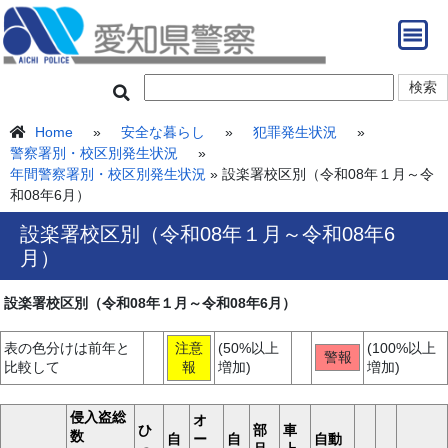
Home
»
安全な暮らし
»
犯罪発生状況
»
警察署別・校区別発生状況
»
年間警察署別・校区別発生状況
» 設楽署校区別（令和08年１月～令
和08年6月）
設楽署校区別（令和08年１月～令和08年6
月）
設楽署校区別（令和08年１月～令和08年6月）
表の色分けは前年と
注意
(50%以上
(100%以上
警報
比較して
報
増加)
増加)
侵入盗総
オ
ひ
部
車
数
自
ー
自
自動