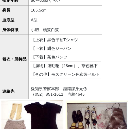
推定年齢
50～60歳くらい
身長
165.5cm
血液型
A型
身体特徴
小肥、頭髪白髪
【上衣】黒色半袖Tシャツ
【下衣】紺色ジーパン
【下着】茶色パンツ
着衣・所持品
【履物】運動靴（25cm）、茶色靴下
【その他】モスグリーン色布製ベルト
愛知県警察本部 鑑識課身元係
連絡先
（052）951-1611 内線4645