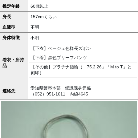
推定年齢
60歳以上
身長
157cmくらい
血液型
不明
身体特徴
不明
【下衣】ベージュ色様長ズボン
【下着】黒色ブリーフパンツ
着衣・所持
品
【その他】プラチナ指輪（「75.2.26」「M to T」と
刻印）
愛知県警察本部 鑑識課身元係
連絡先
（052）951-1611 内線4645