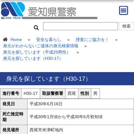
Home
»
安全な暮らし
»
捜査にご協力を！
»
身元がわからないご遺体の身元検索情報
»
身元を探しています（平成29男性）
»
身元を探しています（H30-17）
身元を探しています（H30-17）
進行番号
H30-17
取扱警察署
西尾
性別
男
発見日
平成30年6月16日
死亡推定時
平成30年1月頃から平成30年6月初旬頃
期
発見場所
西尾市米津町地内