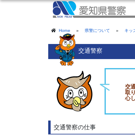
Home
»
県警について
»
キッ
交通警察
交
取
心
交通警察の仕事