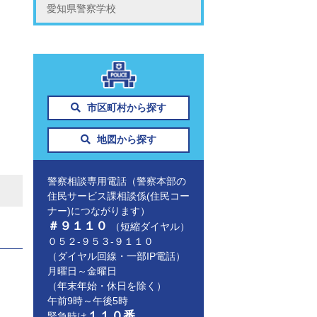
愛知県警察学校
市区町村から探す
地図から探す
警察相談専用電話（警察本部の
住民サービス課相談係(住民コー
ナー)につながります）
＃９１１０
（短縮ダイヤル）
０５２-９５３-９１１０
（ダイヤル回線・一部IP電話）
月曜日～金曜日
（年末年始・休日を除く）
午前9時～午後5時
１１０番
緊急時は