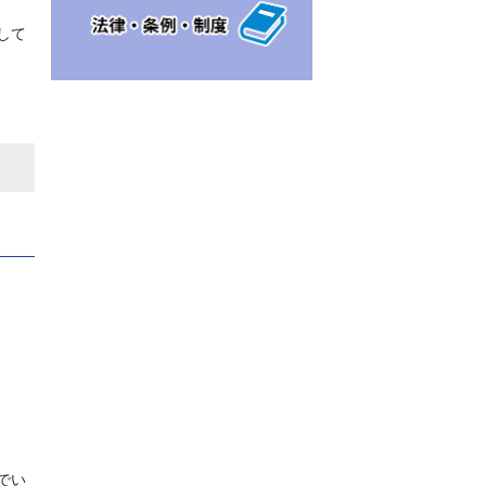
して
でい