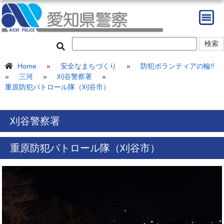
Home
»
安全なまちづくり
»
防犯ボランティアの輪!!
»
三河
»
刈谷警察署
»
重原防犯パトロール隊（刈谷市）
刈谷警察署
重原防犯パトロール隊（刈谷市）