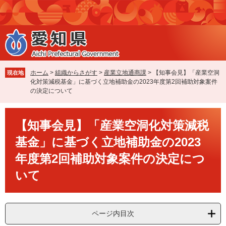
ペ
メ
ー
ニ
ジ
ュ
の
ー
先
を
頭
飛
で
ば
ホーム
>
組織からさがす
>
産業立地通商課
>
【知事会見】「産業空洞
現在地
す
し
化対策減税基金」に基づく立地補助金の2023年度第2回補助対象案件
。
て
の決定について
本
文
本
へ
【知事会見】「産業空洞化対策減税
文
基金」に基づく立地補助金の2023
年度第2回補助対象案件の決定につ
いて
ページ内目次