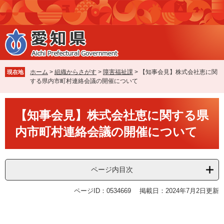
ペ
メ
ー
ニ
ジ
ュ
の
ー
先
を
頭
飛
で
ば
ホーム
>
組織からさがす
>
障害福祉課
>
【知事会見】株式会社恵に関
現在地
す
し
する県内市町村連絡会議の開催について
。
て
本
本
文
【知事会見】株式会社恵に関する県
文
へ
内市町村連絡会議の開催について
ページ内目次
ページID：0534669
掲載日：2024年7月2日更新