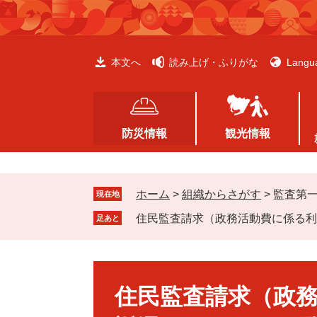
ペ
メ
ー
ニ
ジ
ュ
の
ー
本文へ
読み上げ・ふりがな
Langu
先
を
頭
飛
で
ば
す
し
防災情報
観光情報
。
て
本
文
ホーム
>
組織からさがす
>
監査第
へ
現在地
住民監査請求（政務活動費に係る利
足あと
本
文
住民監査請求（政