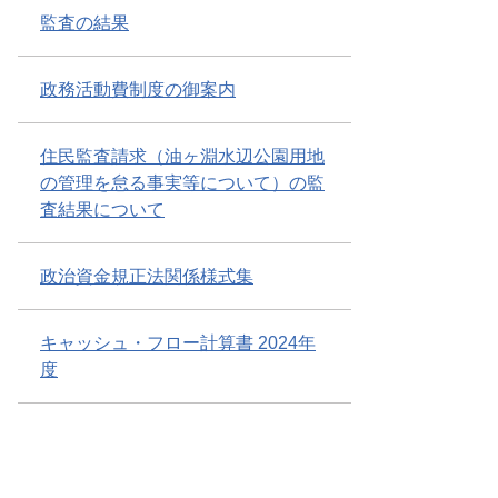
監査の結果
政務活動費制度の御案内
住民監査請求（油ヶ淵水辺公園用地
の管理を怠る事実等について）の監
査結果について
政治資金規正法関係様式集
キャッシュ・フロー計算書 2024年
度