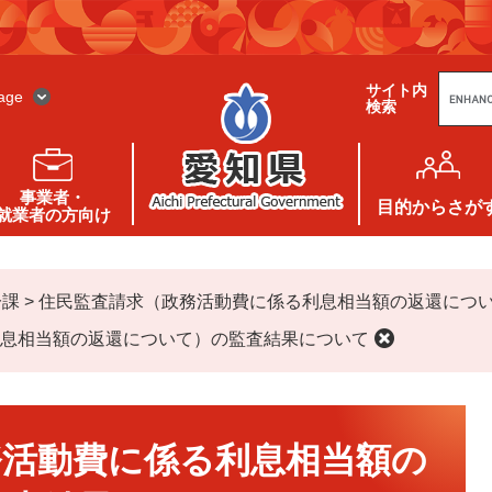
G
サイト内
o
age
検索
o
g
l
e
カ
ス
事業者・
タ
目的
からさが
就業者の方向け
ム
検
索
一課
>
住民監査請求（政務活動費に係る利息相当額の返還につ
息相当額の返還について）の監査結果について
務活動費に係る利息相当額の