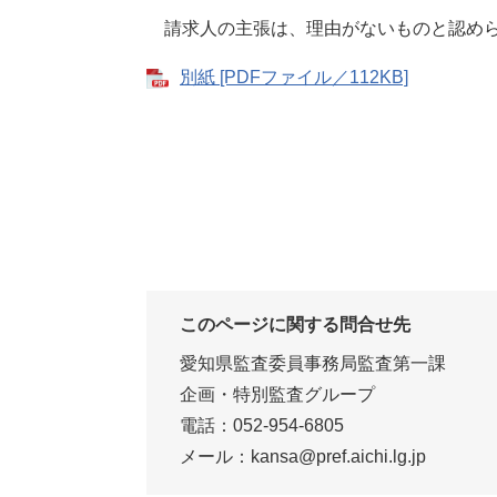
​ 請求人の主張は、理由がないものと認め
別紙 [PDFファイル／112KB]
このページに関する問合せ先
愛知県監査委員事務局監査第一課
企画・特別監査グループ
電話：052-954-6805
メール：kansa@pref.aichi.lg.jp