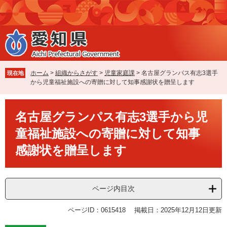
ペ
メ
ー
ニ
ジ
ュ
の
ー
先
を
頭
飛
で
ば
ホーム
>
組織からさがす
>
児童家庭課
>
名古屋グランパス有志3選手
現在地
す
し
から児童福祉施設への寄贈に対して知事感謝状を贈呈します
。
て
本
本
文
名古屋グランパス有志3選手から児
文
へ
童福祉施設への寄贈に対して知事
感謝状を贈呈します
ページ内目次
ページID：0615418
掲載日：2025年12月12日更新