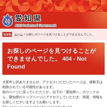
ペ
メ
ー
ニ
ジ
ュ
の
ー
先
を
頭
飛
で
ば
ホーム
>
お探しのページを見つけることができませんでした。
現在地
す
し
。
て
本
本
お探しのページを見つけることが
文
文
できませんでした。 404 - Not
へ
Found
大変申し訳ありませんが、アクセスいただいたページは、移動又は
削除されている可能性があります。
前のページに戻っていただくか、以下の「愛知県へ」のリンクか
ら、愛知県のトップページにアクセスしていただき、再度、情報を
お探しくださいますようお願いします。