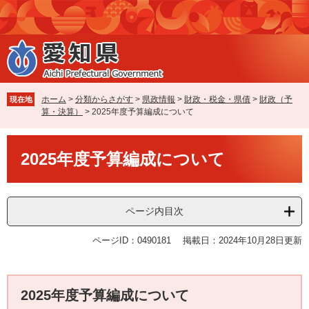
ペ
メ
ー
ニ
ジ
ュ
の
ー
先
を
頭
飛
で
ば
ホーム
>
分類からさがす
>
県政情報
>
財政・税金・県債
>
財政（予
現在地
す
し
算・決算）
>
2025年度予算編成について
。
て
本
本
文
2025年度予算編成について
文
へ
ページ内目次
ページID：0490181
掲載日：2024年10月28日更新
2025年度予算編成について