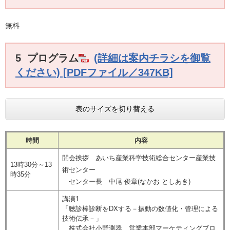
無料
5 プログラム
(詳細は案内チラシを御覧
ください) [PDFファイル／347KB]
表のサイズを切り替える
時間
内容
開会挨拶 あいち産業科学技術総合センター産業技
13時30分～13
術センター
時35分
センター長 中尾 俊章​(なかお としあき)
講演1
​「聴診棒診断をDXする－振動の数値化・管理による
技術伝承－」
株式会社小野測器 営業本部マーケティングブロ