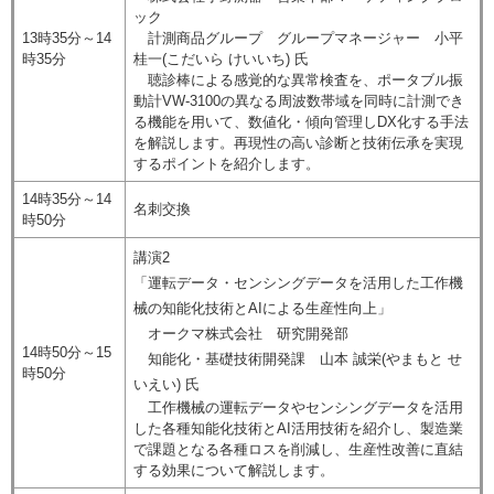
ック
13時35分～14
計測商品グループ グループマネージャー 小平
時35分
桂一(こだいら けいいち) 氏
聴診棒による感覚的な異常検査を、ポータブル振
動計VW-3100の異なる周波数帯域を同時に計測でき
る機能を用いて、数値化・傾向管理しDX化する手法
を解説します。再現性の高い診断と技術伝承を実現
するポイントを紹介します。
14時35分～14
名刺交換
時50分
講演2
「運転データ・センシングデータを活用した工作機
械の知能化技術とAIによる生産性向上」
オークマ株式会社 研究開発部
14時50分～15
知能化・基礎技術開発課 山本 誠栄(やまもと せ
時50分
いえい) 氏
工作機械の運転データやセンシングデータを活用
した各種知能化技術とAI活用技術を紹介し、製造業
で課題となる各種ロスを削減し、生産性改善に直結
する効果について解説します。