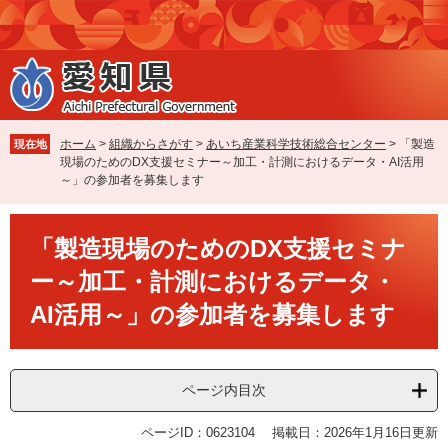
ペ
メ
ー
ニ
ジ
ュ
の
ー
先
を
頭
飛
で
ば
ホーム
>
組織からさがす
>
あいち産業科学技術総合センター
>
「製造
現在地
す
し
現場のためのDX支援セミナー～加工・計測におけるデータ・AI活用
。
て
～」の参加者を募集します
本
文
本
へ
「製造現場のためのDX支援セミナ
文
ー～加工・計測におけるデータ・
AI活用～」の参加者を募集します
ページ内目次
ページID：0623104
掲載日：2026年1月16日更新