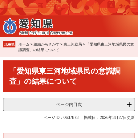
ペ
メ
ー
ニ
ジ
ュ
の
ー
先
を
頭
飛
で
ば
ホーム
>
組織からさがす
>
東三河総局
>
「愛知県東三河地域県民の意
現在地
す
し
識調査」の結果について
。
て
本
本
文
「愛知県東三河地域県民の意識調
文
へ
査」の結果について
ページ内目次
ページID：0637873
掲載日：2026年3月27日更新